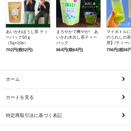
あいかわほうじ茶 ティ
まろやかで爽やか! あ
マイボトルに
ーパック50ｇ
いかわ水出し茶ティー
のうれしの茶
（5g×10p）
パック
用】/ティー
702円(税52円)
864円(税64円)
756円(税56円
ホーム
カートを見る
特定商取引法に基づく表記