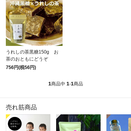
うれしの茶黒糖150g お
茶のおともにどうぞ
756円(税56円)
1
1
1
商品中
-
商品
売れ筋商品