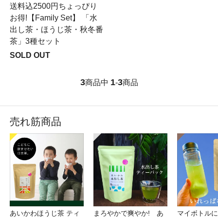
送料込2500円ちょっぴり
お得!【Family Set】 「水
出し茶・ほうじ茶・秋冬番
茶」3種セット
SOLD OUT
3
1
3
商品中
-
商品
売れ筋商品
あいかわほうじ茶 ティ
まろやかで爽やか! あ
マイボトルに