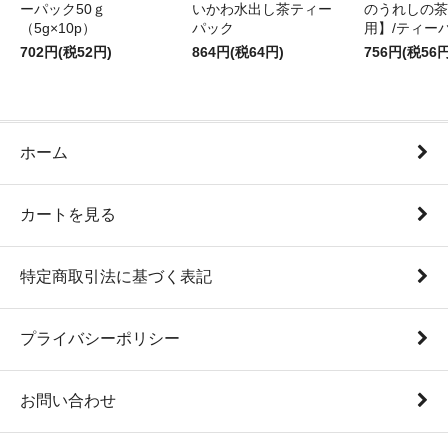
ーパック50ｇ
いかわ水出し茶ティー
のうれしの茶
（5g×10p）
パック
用】/ティー
702円(税52円)
864円(税64円)
756円(税56円
ホーム
カートを見る
特定商取引法に基づく表記
プライバシーポリシー
お問い合わせ